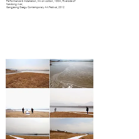
Performance & Installation, Ink on cotton, 100m, Riverside of
Nakdong river,
Gangjeong Daegu Contemporary Art Festival, 2012