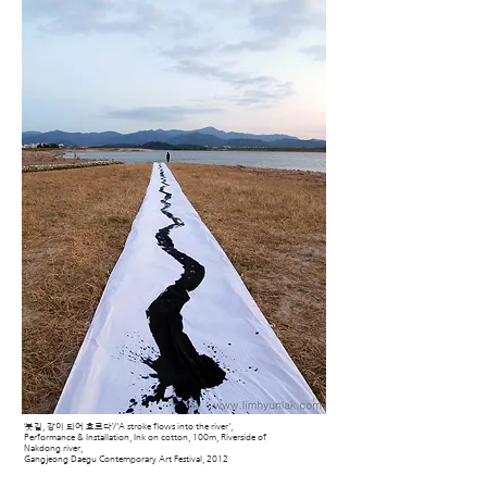
‘붓길, 강이 되어 흐르다’/'A stroke flows into the river',
Performance & Installation, Ink on cotton, 100m, Riverside of
Nakdong river,
Gangjeong Daegu Contemporary Art Festival, 2012