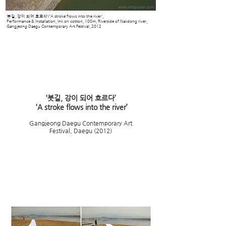
‘붓길, 강이 되어 흐르다’/'A stroke flows into the river',
Performance & Installation, Ink on cotton, 100m, Riverside of Nakdong river,
Gangjeong Daegu Contemporary Art Festival, 2012
‘붓길, 강이 되어 흐르다’
‘A stroke flows into the river’
Gangjeong
Daegu Contemporary Art
Festiva
l, Daegu (2012)