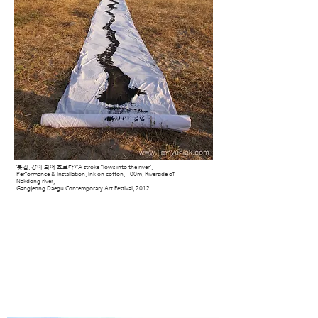
‘붓길, 강이 되어 흐르다’/'A stroke flows into the river',
Performance & Installation, Ink on cotton, 100m, Riverside of
Nakdong river,
Gangjeong Daegu Contemporary Art Festival, 2012