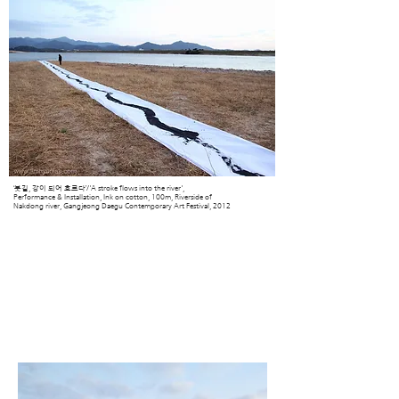
‘붓길, 강이 되어 흐르다’/'A stroke flows into the river',
Performance & Installation, Ink on cotton, 100m, Riverside of
Nakdong river,
Gangjeong Daegu Contemporary Art Festival, 2012