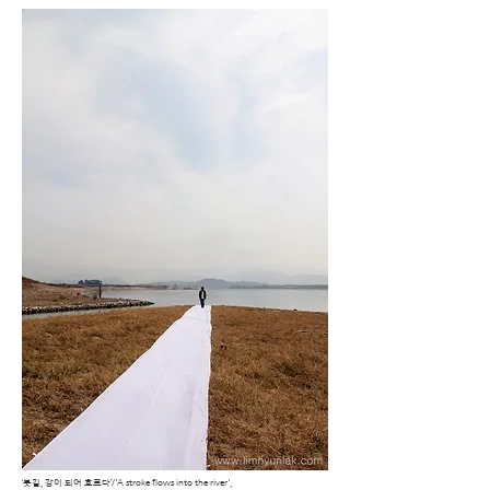
‘붓길, 강이 되어 흐르다’/'A stroke flows into the river',