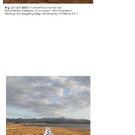
‘붓길, 강이 되어 흐르다’/'A stroke flows into the river',
Performance & Installation, Ink on cotton, 100m, Riverside of
Nakdong river,
Gangjeong Daegu Contemporary Art Festival, 2012