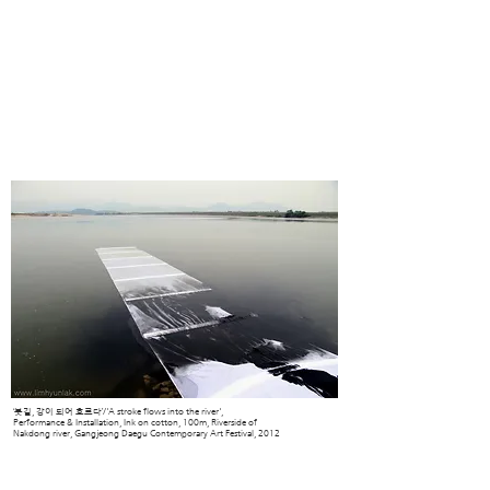
‘붓길, 강이 되어 흐르다’/'A stroke flows into the river',
Performance & Installation, Ink on cotton, 100m, Riverside of
Nakdong river,
Gangjeong Daegu Contemporary Art Festival, 2012