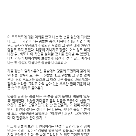
이 프로젝트에 대한 제의를 받고 나는 몇 번을 현장에 다녀왔
다. 그러나 자연이라는 광활한 공간, 더욱이 4대강 사업의 마
무리 공사가 부산하게 진행되던 무렵의 그 곳은 내게 아무런
영감도 주지 못했다. 태풍이 지나가고 강물이 어느 정도 빠져
나간 뒤, 비로소 이 작업을 설치할 장소를 찾아낼 수 있었다.
마치 카누의 뱃머리처럼 뾰족하게 생긴 긴 섬의 끝... 여기서
나는 옛 강정의 아름다운 풍경을 바라보았다.
가을 강변의 말라비틀어진 풀밭에서 강물의 표면까지 길게 하
얀 천을 펼쳐서 드리운다. 신발을 벗고 맨발로 그 위를 걸어
본다. 천의 부드러운 촉감과 그 아래 마른 풀들의 바삭거리는
감촉과 소리들, 그리고 아직 남아 있는 축축한 물의 기운이 내
몸 속으로 차례로 들어온다.
먹물에 담궈 둔 직접 만든 큰 붓을 집어 들었다. 먹물이 ‘후두
둑’ 떨어진다. 호흡을 가다듬고 몸의 리듬을 조율하며 선을 그
어간다. 붓길이 만들어진다. 한 반 쯤 갔을까? 이 행위 자체가
왠지 내 인생 같다는 생각이 든다. 문득, 지나간 붓질의 흔적
을 보니 꾸불꾸불한 모양새다. "이제부턴 펴면서 나아가야겠
다. 더 집중해서 힘이 있게..."
어느새 강물이 보인다. 인생이라는 여정의 끝인가. 땅과 강이
만나는 지점, ‘훠이~.’ 강물을 향해 남은 힘을 모아 힘차게 마
지막 붓질을 던진다. 물 속에 드리워진 천 위로 그어진 붓길은