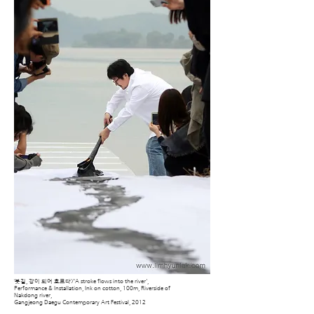
‘붓길, 강이 되어 흐르다’/'A stroke flows into the river',
Performance & Installation, Ink on cotton, 100m, Riverside of
Nakdong river,
Gangjeong Daegu Contemporary Art Festival, 2012