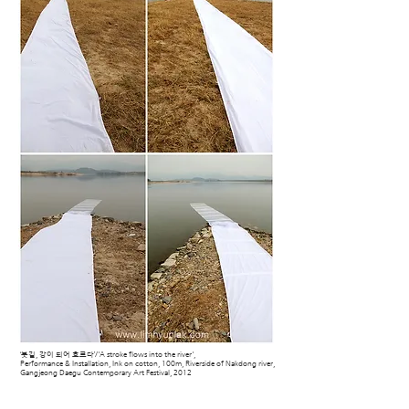
‘붓길, 강이 되어 흐르다’/'A stroke flows into the river',
Performance & Installation, Ink on cotton, 100m, Riverside of Nakdong river,
Gangjeong Daegu Contemporary Art Festival, 2012