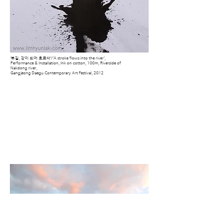
‘붓길, 강이 되어 흐르다’/'A stroke flows into the river',
Performance & Installation, Ink on cotton, 100m, Riverside of
Nakdong river,
Gangjeong Daegu Contemporary Art Festival, 2012