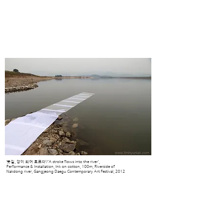
‘붓길, 강이 되어 흐르다’/'A stroke flows into the river',
Performance & Installation, Ink on cotton, 100m, Riverside of
Nakdong river,
Gangjeong Daegu Contemporary Art Festival, 2012