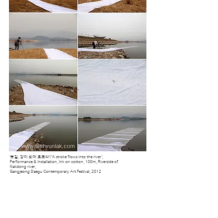
‘붓길, 강이 되어 흐르다’/'A stroke flows into the river',
Performance & Installation, Ink on cotton, 100m, Riverside of
Nakdong river,
Gangjeong Daegu Contemporary Art Festival, 2012