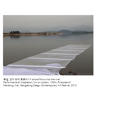
‘붓길, 강이 되어 흐르다’/'A stroke flows into the river',
Performance & Installation, Ink on cotton, 100m, Riverside of
Nakdong river,
Gangjeong Daegu Contemporary Art Festival, 2012